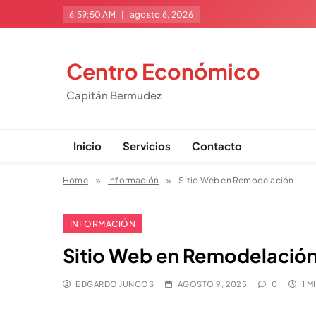
Skip
6:59:50 AM
agosto 6, 2026
to
content
Centro Económico
Capitán Bermudez
Inicio
Servicios
Contacto
Home
Información
Sitio Web en Remodelación
INFORMACIÓN
Sitio Web en Remodelació
EDGARDO JUNCOS
AGOSTO 9, 2025
0
1 M